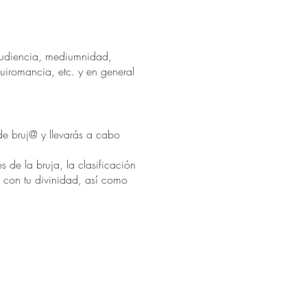
iaudiencia, mediumnidad,
quiromancia, etc. y en general
de bruj@ y llevarás a cabo
 de la bruja, la clasificación
n con tu divinidad, así como
xaltando tu potencial