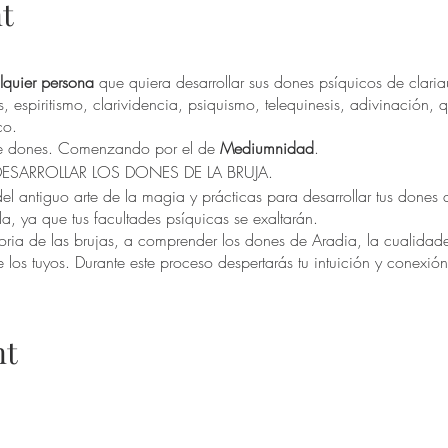
t
lquier persona
que quiera desarrollar sus dones psíquicos de clar
 espiritismo, clarividencia, psiquismo, telequinesis, adivinación, 
co.
 de dones. Comenzando por el de
Mediumnidad
.
es DESARROLLAR LOS DONES DE LA BRUJA.
l antiguo arte de la magia y prácticas para desarrollar tus dones 
a, ya que tus facultades psíquicas se exaltarán.
storia de las brujas, a comprender los dones de Aradia, la cualidades
e los tuyos. Durante este proceso despertarás tu intuición y conexió
spirituales, te asimilarás como parte de la Gran Madre Naturaleza, e
nt