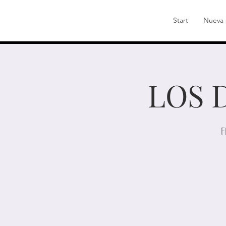
Start
Nueva 
LOS 
F