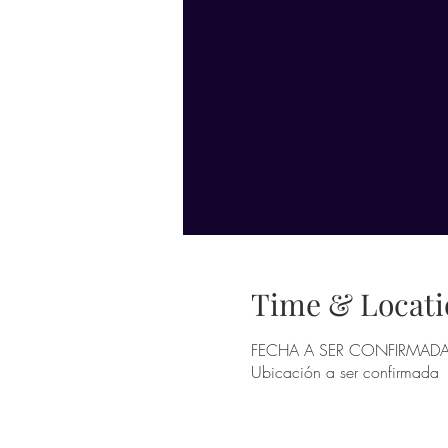
Time & Locati
FECHA A SER CONFIRMAD
Ubicación a ser confirmada