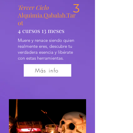
3
Tercer Ciclo
Alquimia.Qabalah.Tar
ot
4 cursos 13 meses
Muere y renace siendo quien
realmente eres, descubre tu
verdadera esencia y libérate
con estas herramientas.
Más info