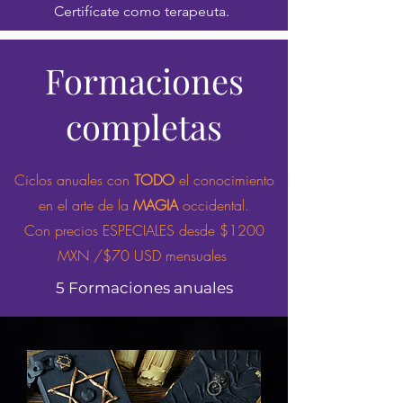
Certifícate como terapeuta.
Formaciones
completas
Ciclos anuales con
TODO
el conocimiento
en el arte de la
MAGIA
occidental.
Con precios ESPECIALES desde $1200
MXN /$70 USD mensuales
5 Formaciones anuales