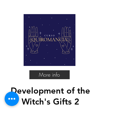
More info
Development of the
Witch's Gifts 2
Hand reading, know your
deepest character and your
destiny. Plus
Magic symbols
.