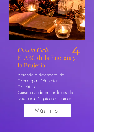
4
Cuarto Ciclo
El ABC de la Energía y
la Brujería
Aprende a defenderte de
*Eenergías *Brujerías
*Espíritus.
Curso basado en los libros de
Deefensa Psíquica de Samak
Más info