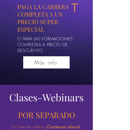
T
PAGA LA CARRERA
COMPLETA A UN
PRECIO SÚPER
ESPECIAL
O PARA LAS FORMACIONES
COMPLETAS A PRECIO DE
DESCUENTO
Más info
Clases-Webinars
POR SEPARADO
On line en videos
¡Comienza ahora!