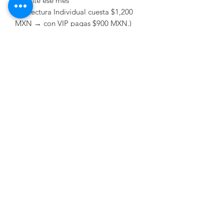
durante ese mes
(La Lectura Individual cuesta $1,200
MXN → con VIP pagas $900 MXN.)
Cuándo: Primer martes de cada mes ·
8:00 PM (CDMX)
Formato: Online (Zoom)
Bono bienvenida: Guía Express “Café
turco delicioso y listo para leer”.
👉 Únete ahora
Contact
Alquimist@alquimist.com.mx
+52 5576657859
WhatsApp
Spells /
Blogs
Privacy Notice
Terms and Conditions
Frequently Asked Questions