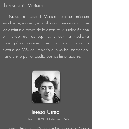
la
Revolución Mexicana.
Nota:
Francisco I Madero era un médium
escribiente, es decir, entablando
comunicación
con
los espíritus a través de la escritura. Su relación con
el mundo de los espíritus y con la medicina
homeopática encierran un misterio dentro de la
historia de México, misterio que se ha mantenido,
hasta cierto punto, oculto por los historiadores.
Teresa Urrea
15 de o
ct.1873 - 11 de Ene. 1906
Teresa Urrea también conocida como La Santa