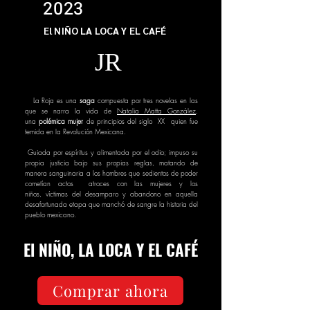
2023
El NIÑO LA LOCA Y EL CAFÉ
JR
La Roja es una
saga
compuesta por tres novelas en las
que se narra la vida de
Natalia Matta González
,
una
polémica
mujer
de principios del siglo XX quien fue
temida en la R
evolución M
exicana.
Guiada por espíritus y alimentada por el odio; impuso su
propia justicia bajo sus propias reglas, matando de
manera sanguinaria a los hombres que sedientos de poder
cometían actos
atroces con las mujeres y los
niños,
víctimas
del desamparo y abandono en aquella
desafortunada etapa que manchó de sangre la historia del
pueblo mexicano.
El NIÑO,
LA LOCA Y EL CAFÉ
Comprar ahora