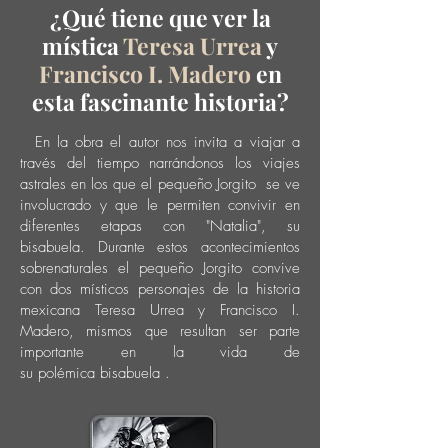
¿Qué tiene que ver la
mística
Teresa Urrea
y
Francisco I. Madero
en
esta
fascinante
historia?
En la obra el autor nos invita a viajar a
través del tiempo
narrándonos
los viajes
astrales en los que el pequeño Jorgito se ve
involucrado y que le permiten convivir en
diferentes etapas con "Natalia", su
bisabuela. Durante estos acontecimientos
sobrenaturales el pequeño Jorgito convive
con dos
místicos
personajes de la historia
mexicana Teresa Urrea y Francisco I.
Madero,
mismos que resultan ser parte
importante en la vida de
su
polémica
bisabuela
.