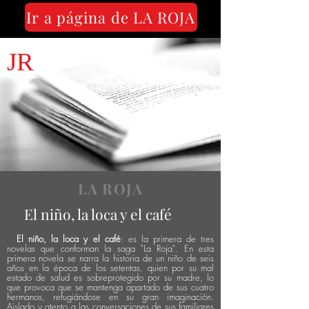
Ir a página de LA ROJA
JR
LA ROJA
El niño, la loca y el café
El niño, la loca y el café
: es la primera de tres
novelas que conforman la saga "La Roja". En esta
primera novela se narra la historia de un niño de seis
años en la
época
de los setentas, quien por su mal
estado de salud es sobre
protegido
por su madre, lo
que
provoca que se
mantenga
apartado de sus cuatro
hermanos,
refugiándose
en su gran
imaginación.
Aislado y atento a las conversaciones de sus familiares