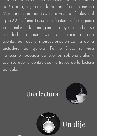
de Cabora, originaria de Sonora, fue una mística
Mexicana con poderes curativos de finales del
siglo XIX, su fama trascendió fronteras y fue seguida
por miles de indigenas creyentes de su
santidad,
también se le relaciona con
eventos
políticos
e insurrecciones en contra de la
dictadura del general Porfirio Díaz, su vida
transcurrió rodeada de eventos sobrenaturales y
espíritus que la contactaban a través de la lectura
del café.
Una lectura
Un dije