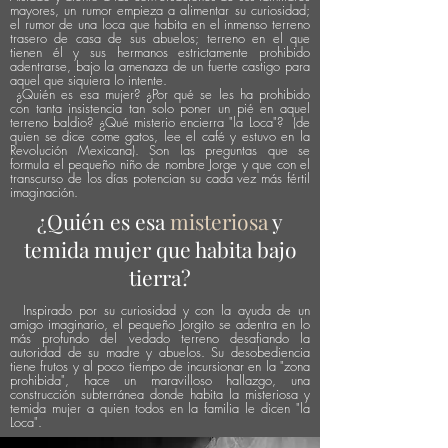
mayores, u
n rumor empieza a alimentar su curiosidad;
el rumor de una loca que habita en el inmenso terreno
trasero de casa de sus abuelos; terreno en el que
tienen él y sus hermanos estrictamente prohibido
adentrarse, bajo la amenaza de un fuerte
castigo para
aquel que siquiera lo intente.
¿Quién es
esa mujer? ¿Por qué se les ha prohibido
con tanta insistencia tan solo poner un pié en aquel
terreno b
aldio? ¿
Qué
misterio encierra "la Loca"?
(de
quien se dice come gatos,
lee
el café y
estuvo en la
Revolución Mexicana). Son las preguntas que se
formula el pequeño niño de nombre Jorge y que con el
transcurso de los días potencian su cada vez más fértil
imaginación.
¿Quién es esa
misteriosa
y
temida mujer que habita bajo
tierra?
Inspirado por su curiosidad y con la ayuda de un
amigo imaginario, el pequeño Jorgito se adentra en lo
más profundo del vedado terreno desafiando la
autoridad de su madre y abuelos. Su desobediencia
tiene frutos y al poco tiempo de incursionar en la "zona
prohibida", hace un maravilloso hallazgo, una
construcción subterránea donde habita la misteriosa y
temida mujer a quien todos en la familia le dicen "la
Loca".