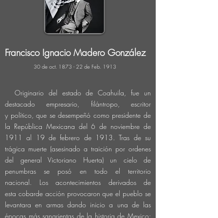
Francisco Ignacio Madero
González
30 de oct. 1873 - 22 de Feb. 1913
Originario del estado de Coahuila, fue un
destacado empresario, filántropo, escritor
y
político, que se desempeñó como presidente de
la República Mexicana del 6 de noviembre de
1911 al 19 de febrero de 1913. Tras de su
trágica muerte (asesinado a
traición
por ordenes
del general Victoriano Huerta) un cielo de
penumbras se posó
en todo el territorio
nacional
.
Los
acontecimientos derivados de
esta
cobarde
acción
provocaron
que el pueblo se
levantara en armas dando inicio a una de las
épocas más sangrientas
de la historia de Mexico: