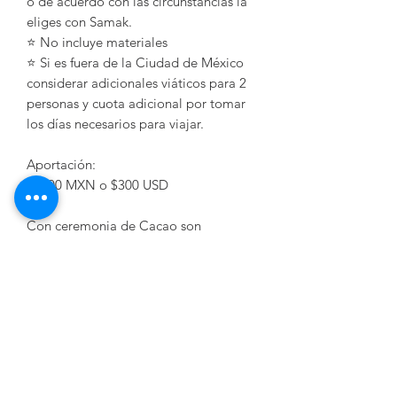
o de acuerdo con las circunstancias la
eliges con Samak.
⭐️ No incluye materiales
⭐️ Si es fuera de la Ciudad de México
considerar adicionales viáticos para 2
personas y cuota adicional por tomar
los días necesarios para viajar.
Aportación:
$5300 MXN o $300 USD
Con ceremonia de Cacao son
$8000 para 15 personas con material
incluido en Ciudad de México y
Alrededores.
Se puede aprovechar para hacerlo en
algún ritual.
Precio especial al miembros del coven
Alquimist.