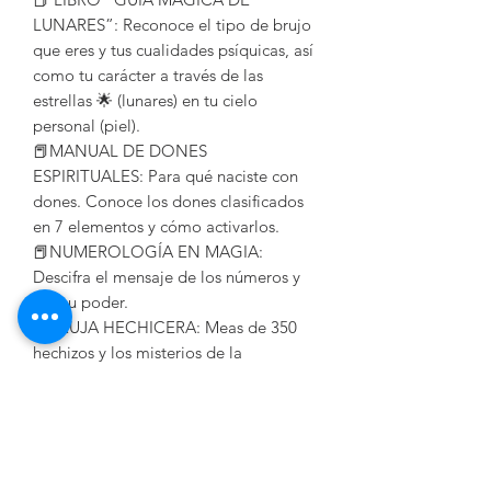
LUNARES”: Reconoce el tipo de brujo
que eres y tus cualidades psíquicas, así
como tu carácter a través de las
estrellas 🌟 (lunares) en tu cielo
personal (piel).
📕MANUAL DE DONES
ESPIRITUALES: Para qué naciste con
dones. Conoce los dones clasificados
en 7 elementos y cómo activarlos.
📕NUMEROLOGÍA EN MAGIA:
Descifra el mensaje de los números y
usa su poder.
📕BRUJA HECHICERA: Meas de 350
hechizos y los misterios de la
hechicería.
Ve a la página de
Mis libros>>
Precio normal: $4550 MXN
Precio especial:
$3650 MXN