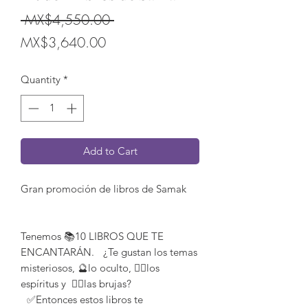
Regular
 MX$4,550.00 
Sale
Price
MX$3,640.00
Price
Quantity
*
Add to Cart
Gran promoción de libros de Samak
Tenemos 📚10 LIBROS QUE TE
ENCANTARÁN. ¿Te gustan los temas
misteriosos, 🔮lo oculto, 🧟‍♂️los
espíritus y 🧙‍♀️las brujas?
✅Entonces estos libros te