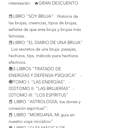
interesarán: 🔥GRAN DESCUENTO
📕LIBRO “SOY BRUJA” Historia de
las brujas, creencias, tipos de brujas,
señales de que eres bruja y brujas más
famosas.
📕LIBRO “EL DIARIO DE UNA BRUJA”
Los secretos de una bruja: pasajes,
hechizos, tips, método para hechizos
efectivos.
📚3 LIBROS “TRATADO DE
ENERGÍAS Y DEFENSA PSÍQUICA” -
🧿TOMO I: “LAS ENERGÍAS”. -
🧙🏻‍♂️TOMO II: “LAS BRUJERÍAS” -
🧟‍♂️TOMO III: “LOS ESPÍRITUS”
📕 LIBRO “ASTROLOGÍA, tus dones y
conexión espiritual”:
📕 LIBRO “MORGANA, Mi guía en
nuestro viaje iniciático”.
📕 LIBRO “GUÍA MÁGICA DE