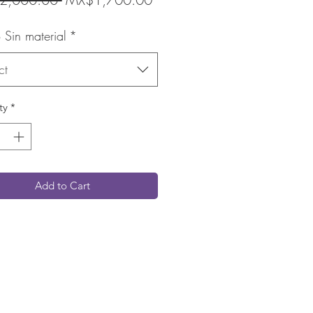
Price
Price
 Sin material
*
ct
ty
*
Add to Cart