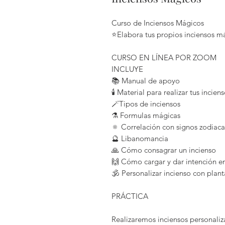
Curso de Inciensos Mágicos
⭐️Elabora tus propios inciensos m
CURSO EN LÍNEA POR ZOOM
INCLUYE
📚 Manual de apoyo
🕯️ Material para realizar tus incien
🪄Tipos de inciensos
⚗️ Formulas mágicas
🔅 Correlación con signos zodiaca
🔮 Libanomancia
🙏 Cómo consagrar un incienso
🙌 Cómo cargar y dar intención e
🕉️ Personalizar incienso con plant
PRÁCTICA
Realizaremos inciensos personaliz