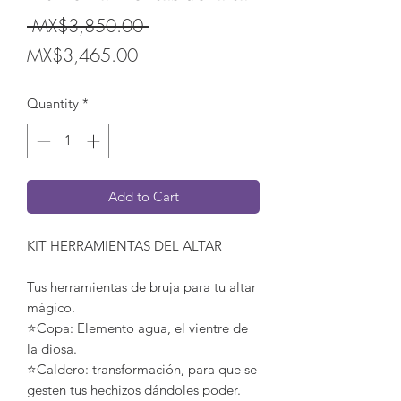
Regular
 MX$3,850.00 
Sale
Price
MX$3,465.00
Price
Quantity
*
Add to Cart
KIT HERRAMIENTAS DEL ALTAR
Tus herramientas de bruja para tu altar
mágico.
⭐️Copa: Elemento agua, el vientre de
la diosa.
⭐️Caldero: transformación, para que se
gesten tus hechizos dándoles poder.