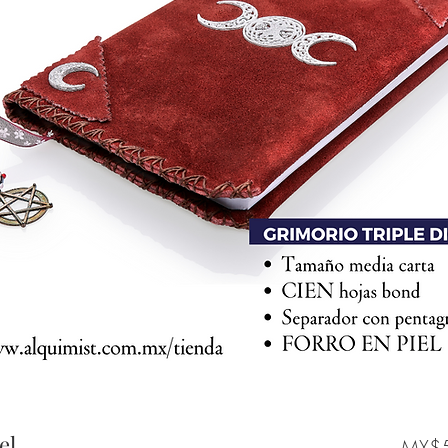
el
MX$5