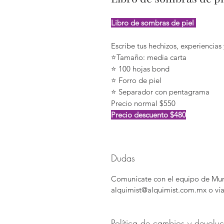
Libro de sombras de piel
Escribe tus hechizos, experiencias
⭐️Tamaño: media carta
⭐️ 100 hojas bond
⭐️ Forro de piel
⭐️ Separador con pentagrama
Precio normal $550
Precio descuento $480
Dudas
Comunícate con el equipo de Mund
alquimist@alquimist.com.mx o ví
Política de cambios y devolu