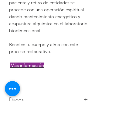
paciente y retiro de entidades se
procede con una operación espiritual
dando mantenimiento energético y
acupuntura alquímica en el laboratorio
biodimensional.
Bendice tu cuerpo y alma con este
proceso restaurativo.
Más información
Dudas
Comunícate con el equipo de Mundo
Política de cambios y
Alquimist vía correo electrónico a
alquimist@alquimist.com.mx o vía
devoluciones
telefónica / Whatsapp al +52