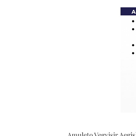
Amuleto Vegvisir Aegi