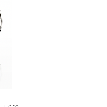
Price
,110.00