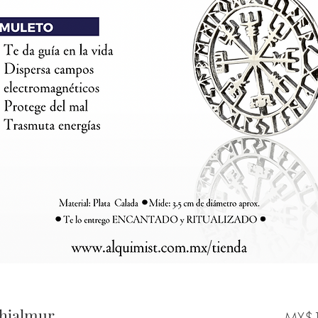
shjalmur
MX$1